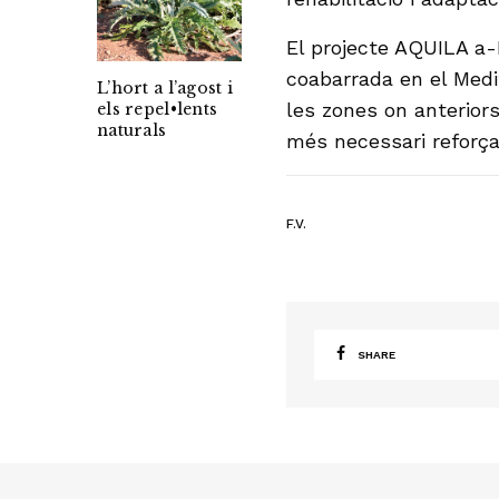
El projecte AQUILA a-
coabarrada en el Medit
L’hort a l’agost i
les zones on anteriors
els repel•lents
naturals
més necessari reforça
F.V.
SHARE