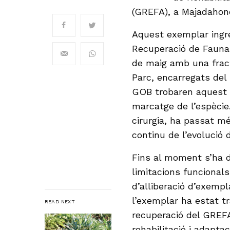
(GREFA), a Majadahond
Aquest exemplar ingre
Recuperació de Fauna S
de maig amb una fract
Parc, encarregats del
GOB trobaren aquest 
marcatge de l’espècie
cirurgia, ha passat m
continu de l’evolució d
Fins al moment s’ha 
limitacions funcionals
d’alliberació d’exemp
l’exemplar ha estat tr
READ NEXT
recuperació del GREFA
rehabilitació i adaptac