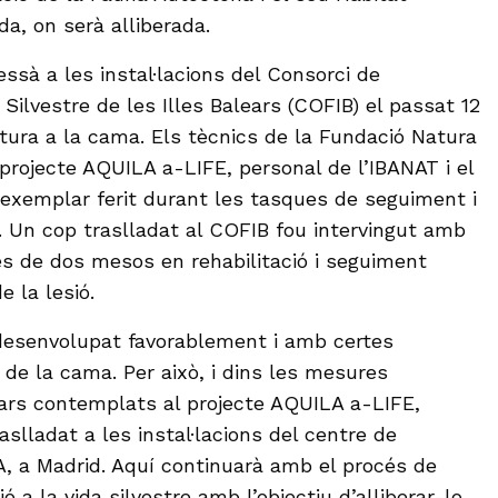
a, on serà alliberada.
ssà a les instal·lacions del Consorci de
ilvestre de les Illes Balears (COFIB) el passat 12
ura a la cama. Els tècnics de la Fundació Natura
 projecte AQUILA a-LIFE, personal de l’IBANAT i el
exemplar ferit durant les tasques de seguiment i
. Un cop traslladat al COFIB fou intervingut amb
és de dos mesos en rehabilitació i seguiment
e la lesió.
desenvolupat favorablement i amb certes
 de la cama. Per això, i dins les mesures
lars contemplats al projecte AQUILA a-LIFE,
aslladat a les instal·lacions del centre de
, a Madrid. Aquí continuarà amb el procés de
ió a la vida silvestre amb l’objectiu d’alliberar-lo.