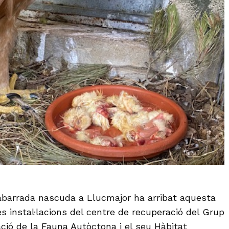
abarrada nascuda a Llucmajor ha arribat aquesta
s instal·lacions del centre de recuperació del Grup
ació de la Fauna Autòctona i el seu Hàbitat