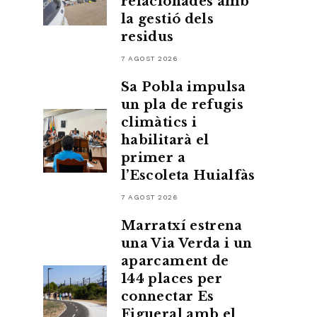
relacionades amb
la gestió dels
residus
7 AGOST 2026
Sa Pobla impulsa
un pla de refugis
climàtics i
habilitarà el
primer a
l’Escoleta Huialfàs
7 AGOST 2026
Marratxí estrena
una Via Verda i un
aparcament de
144 places per
connectar Es
Figueral amb el