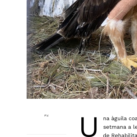
U
F.V.
na àguila co
setmana a le
de Rehabilit