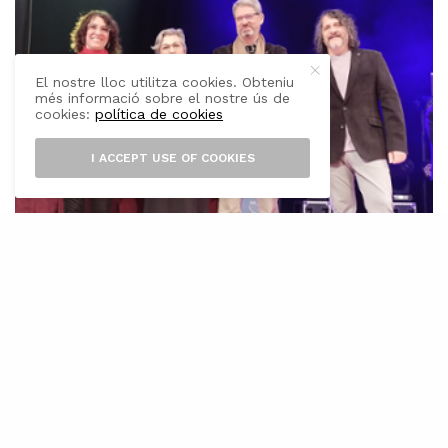
El nostre lloc utilitza cookies. Obteniu
més informació sobre el nostre ús de
cookies:
política de cookies
I ACCEPT USE OF COOKIES
L
a doctora Caterina Valriu Llinàs,
catedràtica del Departament de
Filologia Catalana i Lingüística General,
ha estat guardonada recentment per
l’Ajuntament de Bellpuig (l’Urgell, Lleida) amb
el premi Valeri Serra i Boldú de cultura popular
2023 amb motiu del treball
29 rondalles