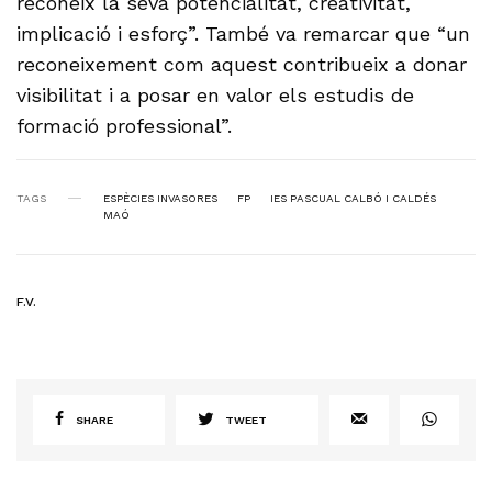
reconeix la seva potencialitat, creativitat,
implicació i esforç”. També va remarcar que “un
reconeixement com aquest contribueix a donar
visibilitat i a posar en valor els estudis de
formació professional”.
TAGS
ESPÈCIES INVASORES
FP
IES PASCUAL CALBÓ I CALDÉS
MAÓ
F.V.
SHARE
TWEET