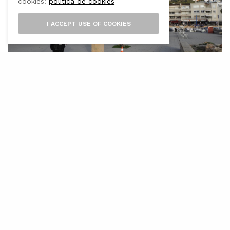
cookies:
política de cookies
I ACCEPT USE OF COOKIES
L
a Policia Local d’Andratx continua
incorporant noves eines tecnològiques
per reforçar les tasques de vigilància,
prevenció i suport operatiu al municipi amb la
incorporació de drons policials.
Aquests aparells ja s’utilitzen actualment en
dispositius de trànsit i seguretat viària, així com