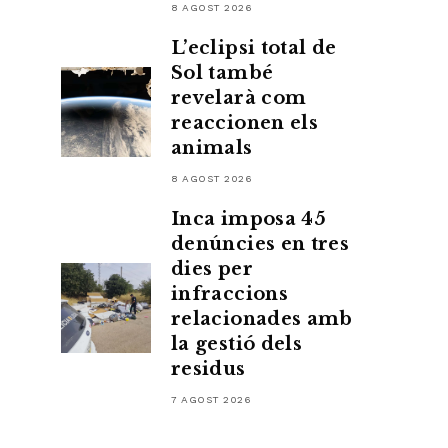
8 AGOST 2026
L’eclipsi total de
Sol també
revelarà com
reaccionen els
animals
8 AGOST 2026
Inca imposa 45
denúncies en tres
dies per
infraccions
relacionades amb
la gestió dels
residus
7 AGOST 2026