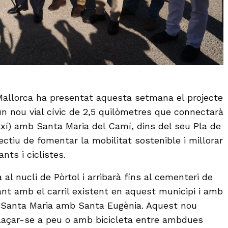
Mallorca ha presentat aquesta setmana el projecte
un nou vial cívic de 2,5 quilòmetres que connectarà
txí) amb Santa Maria del Camí, dins del seu Pla de
jectiu de fomentar la mobilitat sostenible i millorar
nts i ciclistes.
 al nucli de Pòrtol i arribarà fins al cementeri de
nt amb el carril existent en aquest municipi i amb
rà Santa Maria amb Santa Eugènia. Aquest nou
laçar-se a peu o amb bicicleta entre ambdues