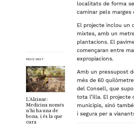
localitats de forma s
caminar pels marges d
El projecte inclou un 
mixtes, amb un metre 
plantacions. El pavime
començaran entre maig 
expropiacions.
READ NEXT
Amb un pressupost de 
més de 60 quilòmetres 
del Consell, que supos
tota l’illa. El project
L’Alzinar:
municipis, sinó també
Medicina només
n’hi ha una de
i segura per a vianants
bona, i és la que
cura