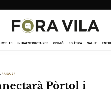
UCCEÏTS
INFRAESTRUCTURES
OPINIÓ
POLÍTICA
SALUT
ENTR
A
,
RAIGUER
nnectarà Pòrtol i