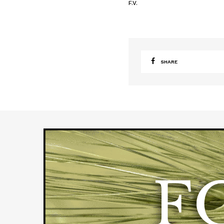
F.V.
SHARE