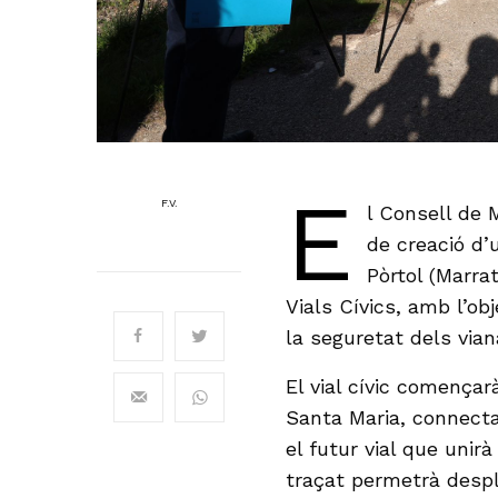
E
F.V.
l Consell de 
de creació d’
Pòrtol (Marra
Vials Cívics, amb l’ob
la seguretat dels viana
El vial cívic començarà
Santa Maria, connecta
el futur vial que uni
traçat permetrà desp