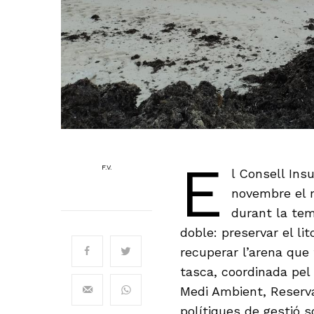
E
F.V.
l Consell In
novembre el r
durant la tem
doble: preservar el li
recuperar l’arena que
tasca, coordinada pel
Medi Ambient, Reserva
polítiques de gestió s