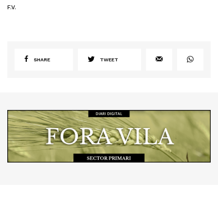
F.V.
SHARE
TWEET