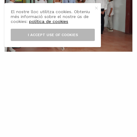
El nostre lloc utilitza cookies. Obteniu
més informació sobre el nostre ús de
cookies:
política de cookies
I ACCEPT USE OF COOKIES
E
ls Reis d’Espanya, Felip VI i Letizia, han
visitat avui dematí la Cooperativa
menorquina Coinga, on han mantingut
contacte amb representants d’aquesta
organització i també del Consell Regulador de
la Denominació d’Origen Formatge de Maó.
Els reis han posat en valor la importància del