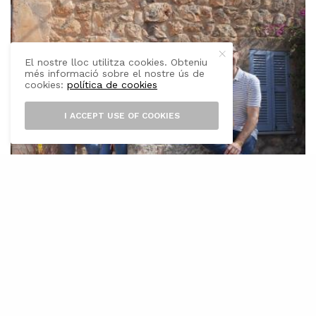
El nostre lloc utilitza cookies. Obteniu
més informació sobre el nostre ús de
cookies:
política de cookies
I ACCEPT USE OF COOKIES
L’
Escola Municipal de Mallorquí
commemora enguany el 50è aniversari
de la seva fundació, tot i que en
realitat la seva llavor començà uns anys abans