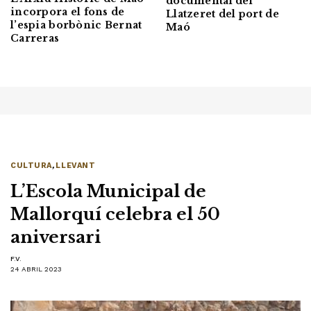
documental del
incorpora el fons de
Llatzeret del port de
l’espia borbònic Bernat
Maó
Carreras
CULTURA
,
LLEVANT
L’Escola Municipal de
Mallorquí celebra el 50
aniversari
F.V.
24 ABRIL 2023