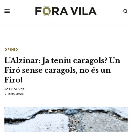
OPINIÓ
L’Alzinar: Ja teniu caragols? Un
Firó sense caragols, no és un
Firo!
JOAN OLIVER
9 MAIG 2026