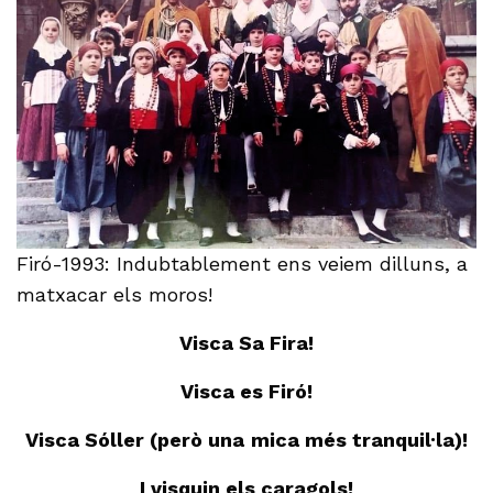
Firó-1993: Indubtablement ens veiem dilluns, a
matxacar els moros!
Visca Sa Fira!
Visca es Firó!
Visca Sóller (però una mica més tranquil·la)!
I visquin els caragols!