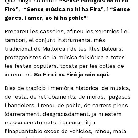
Que ningú ho dubti:
“Sense caragols no hi ha
Firó”
,
“Sense música no hi ha Fira”
, i
“Sense
ganes, i amor, no hi ha poble”
!
Prepareu les cassoles, afineu les xeremies i el
tamborí, el conjunt instrumental més
tradicional de Mallorca i de les Illes Balears,
protagonistes de la música folklòrica a totes
les festes populars, tocats per les colles de
xeremiers:
Sa Fira i es Firó ja són aquí.
Dies de tradició i memòria històrica, de música,
de festa, de retrobaments, de moros, pagesos
i bandolers, i renou de poble, de carrers plens
(darrerament, desgraciadament, ja hi estem
massa acostumats, i encara pitjor
l’inaguantable excés de vehicles, renou, mala