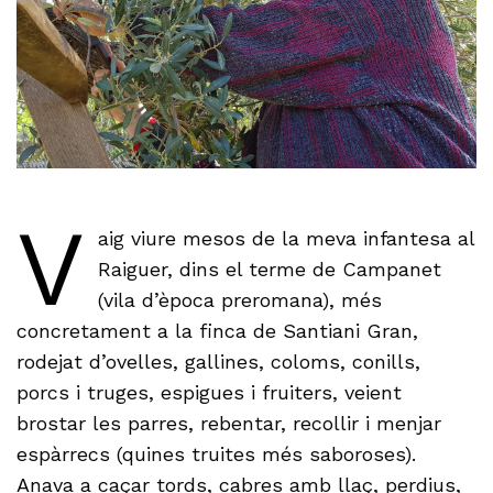
V
aig viure mesos de la meva infantesa al
Raiguer, dins el terme de Campanet
(vila d’època preromana), més
concretament a la finca de Santiani Gran,
rodejat d’ovelles, gallines, coloms, conills,
porcs i truges, espigues i fruiters, veient
brostar les parres, rebentar, recollir i menjar
espàrrecs (quines truites més saboroses).
Anava a caçar tords, cabres amb llaç, perdius,