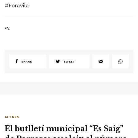
#Foravila
F.V.
SHARE
TWEET
ALTRES
El butlletí municipal “Es Saig”