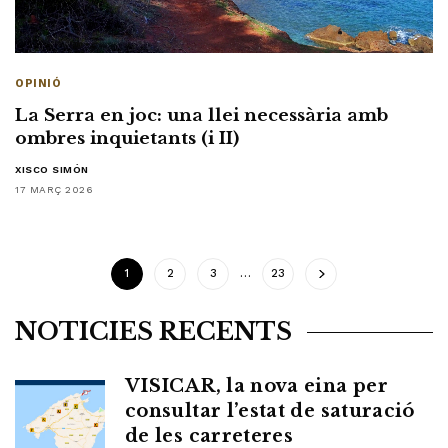
OPINIÓ
La Serra en joc: una llei necessària amb
ombres inquietants (i II)
XISCO SIMÓN
17 MARÇ 2026
1
2
3
…
23
NOTÍCIES RECENTS
VISICAR, la nova eina per
consultar l’estat de saturació
de les carreteres