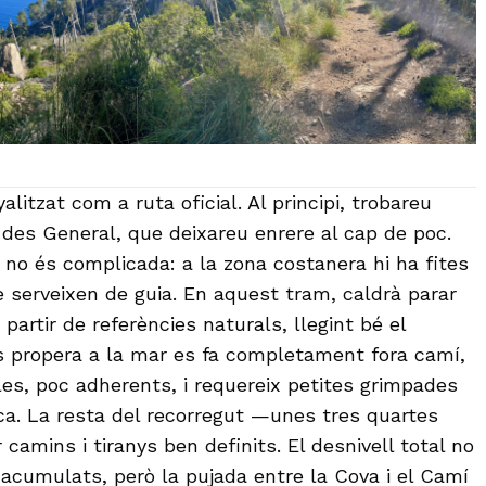
yalitzat com a ruta oficial. Al principi, trobareu
 des General, que deixareu enrere al cap de poc.
ió no és complicada: a la zona costanera hi ha fites
e serveixen de guia. En aquest tram, caldrà parar
 partir de referències naturals, llegint bé el
s propera a la mar es fa completament fora camí,
es, poc adherents, i requereix petites grimpades
ica. La resta del recorregut —unes tres quartes
camins i tiranys ben definits. El desnivell total no
 acumulats, però la pujada entre la Cova i el Camí