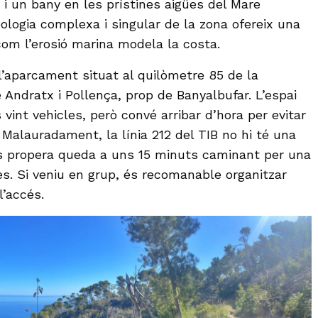
 i un bany en les prístines aigües del Mare
ologia complexa i singular de la zona ofereix una
com l’erosió marina modela la costa.
l’aparcament situat al quilòmetre 85 de la
 Andratx i Pollença, prop de Banyalbufar. L’espai
 vint vehicles, però convé arribar d’hora per evitar
 Malauradament, la línia 212 del TIB no hi té una
és propera queda a uns 15 minuts caminant per una
es. Si veniu en grup, és recomanable organitzar
l’accés.