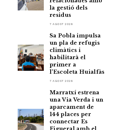
relacionades amb
la gestió dels
residus
7 AGOST 2026
Sa Pobla impulsa
un pla de refugis
climàtics i
habilitarà el
primer a
l’Escoleta Huialfàs
7 AGOST 2026
Marratxí estrena
una Via Verda i un
aparcament de
144 places per
connectar Es
Figueral amb el