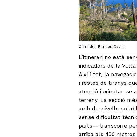
Camí des Pla des Cavall
L’itinerari no està sen
indicadors de la Volta
Així i tot, la navegac
i restes de tiranys qu
atenció i orientar-se a
terreny. La secció mé
amb desnivells notabl
sense dificultat tècn
parts— transcorre per 
arriba als 400 metres