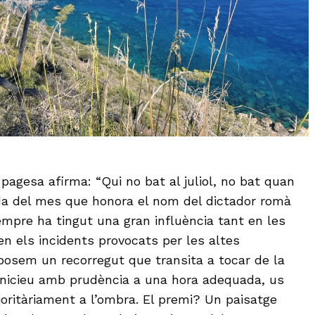
 pagesa afirma: “Qui no bat al juliol, no bat quan
bada del mes que honora el nom del dictador romà
empre ha tingut una gran influència tant en les
n els incidents provocats per les altes
osem un recorregut que transita a tocar de la
i inicieu amb prudència a una hora adequada, us
ritàriament a l’ombra. El premi? Un paisatge