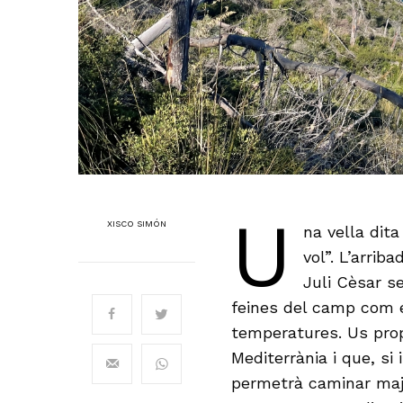
U
XISCO SIMÓN
na vella dita
vol”. L’arri
Juli Cèsar s
feines del camp com e
temperatures. Us prop
Mediterrània i que, s
permetrà caminar majo