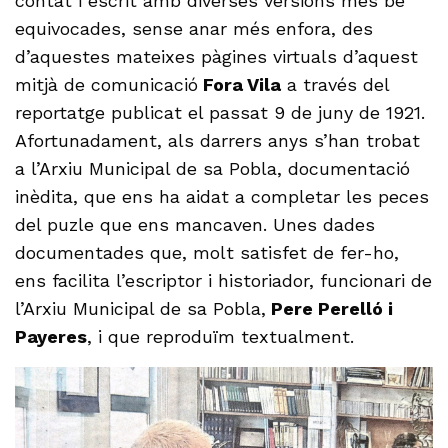
contat i escrit amb diverses versions més bé
equivocades, sense anar més enfora, des
d’aquestes mateixes pàgines virtuals d’aquest
mitjà de comunicació
Fora Vila
a través del
reportatge publicat el passat 9 de juny de 1921.
Afortunadament, als darrers anys s’han trobat
a l’Arxiu Municipal de sa Pobla, documentació
inèdita, que ens ha aidat a completar les peces
del puzle que ens mancaven. Unes dades
documentades que, molt satisfet de fer-ho,
ens facilita l’escriptor i historiador, funcionari de
l’Arxiu Municipal de sa Pobla,
Pere Perelló i
Payeres
, i que reproduïm textualment.