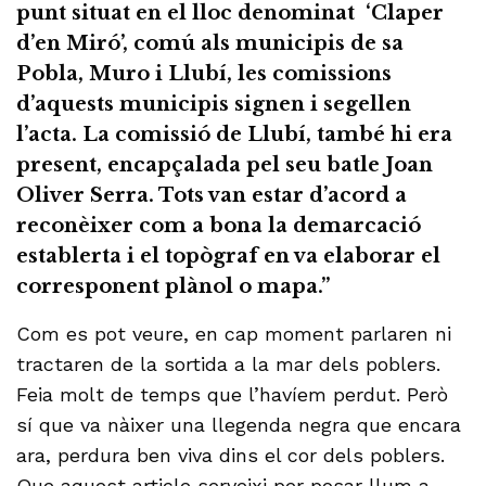
punt situat en el lloc denominat ‘Claper
d’en Miró’, comú als municipis de sa
Pobla, Muro i Llubí, les comissions
d’aquests municipis signen i segellen
l’acta. La comissió de Llubí, també hi era
present, encapçalada pel seu batle Joan
Oliver Serra. Tots van estar d’acord a
reconèixer com a bona la demarcació
establerta i el topògraf en va elaborar el
corresponent plànol o mapa.”
Com es pot veure, en cap moment parlaren ni
tractaren de la sortida a la mar dels poblers.
Feia molt de temps que l’havíem perdut. Però
sí que va nàixer una llegenda negra que encara
ara, perdura ben viva dins el cor dels poblers.
Que aquest article serveixi per posar llum a