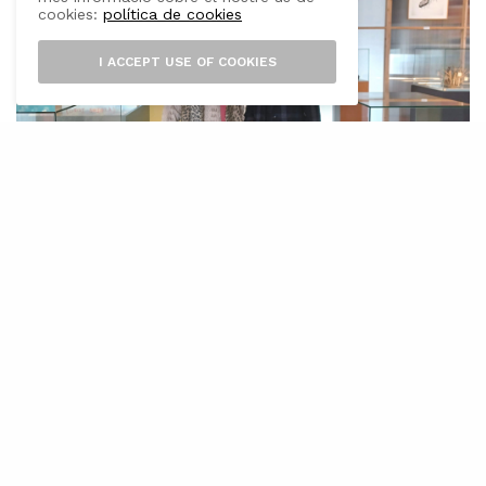
cookies:
política de cookies
I ACCEPT USE OF COOKIES
E
l balanç realitzat per l’equip directiu
del Museu del Calçat i de la indústria
d’Inca pel que fa a l’exercici de 2022 és
“molt positiu” i posen com a mostra els 9.225
visitants que han tengut durant l’any.
Aquesta xifra, segons expliquen, suposa un