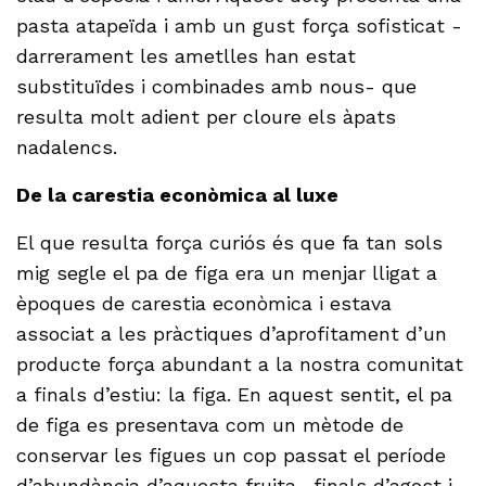
pasta atapeïda i amb un gust força sofisticat -
darrerament les ametlles han estat
substituïdes i combinades amb nous- que
resulta molt adient per cloure els àpats
nadalencs.
De la carestia econòmica al luxe
El que resulta força curiós és que fa tan sols
mig segle el pa de figa era un menjar lligat a
èpoques de carestia econòmica i estava
associat a les pràctiques d’aprofitament d’un
producte força abundant a la nostra comunitat
a finals d’estiu: la figa. En aquest sentit, el pa
de figa es presentava com un mètode de
conservar les figues un cop passat el període
d’abundància d’aquesta fruita -finals d’agost i