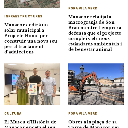
FORA VILA VERD
Manacor rebutja la
INFRAESTRUCTURES
macrogranja de Son
Manacor cedirà un
Brau mentre l’empresa
solar municipal a
defensa que el projecte
Projecte Home per
compleix els nous
construir una nova seu
estàndards ambientals i
per al tractament
de benestar animal
d’addiccions
CULTURA
FORA VILA VERD
El Museu d’Història de
Obres a la plaça de sa
Manacor enceta el seu
Torre de Manacor per