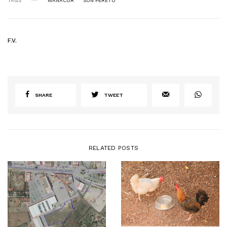
TAGS
MANACOR
SON PERETÓ
F.V.
SHARE
TWEET
RELATED POSTS