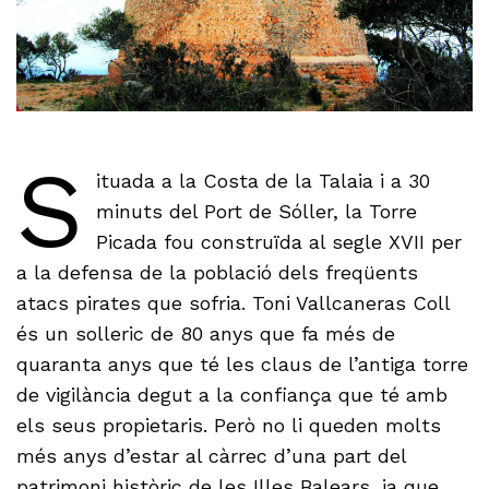
S
ituada a la Costa de la Talaia i a 30
minuts del Port de Sóller, la Torre
Picada fou construïda al segle XVII per
a la defensa de la població dels freqüents
atacs pirates que sofria. Toni Vallcaneras Coll
és un solleric de 80 anys que fa més de
quaranta anys que té les claus de l’antiga torre
de vigilància degut a la confiança que té amb
els seus propietaris. Però no li queden molts
més anys d’estar al càrrec d’una part del
patrimoni històric de les Illes Balears, ja que