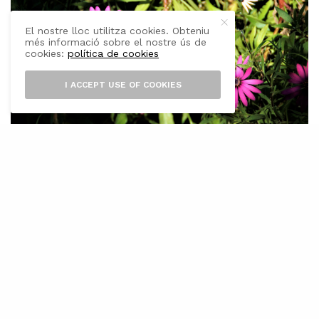
El nostre lloc utilitza cookies. Obteniu
més informació sobre el nostre ús de
cookies:
política de cookies
I ACCEPT USE OF COOKIES
E
t diré un secret molt fi, la primavera és
aquí! Ha cantat una cançó i ha florit el
teu balcó. Fuig hivern, ves a dormir, la
primavera és aquí! (Núria Albó).
Hem deixat ja definitivament l’hivern, estació
que aquesta vegada ha estat molt suau, sense