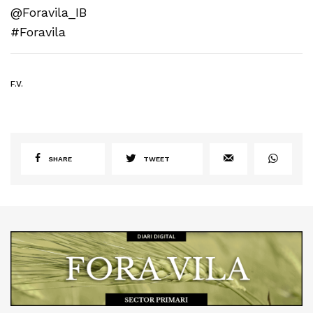
@Foravila_IB
#Foravila
F.V.
SHARE
TWEET