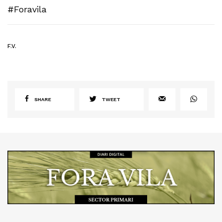
#Foravila
F.V.
SHARE
TWEET