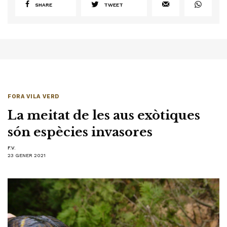
SHARE
TWEET
FORA VILA VERD
La meitat de les aus exòtiques
són espècies invasores
F.V.
23 GENER 2021