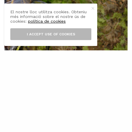
El nostre lloc utilitza cookies. Obteniu
més informació sobre el nostre ús de
cookies:
política de cookies
I ACCEPT USE OF COOKIES
C
om van passant els anys més és una
realitat que estem davant una invasió
d’aus exòtiques catalogades com a
invasores. Tant és així que Medi Ambient
recomana informar-se abans d’adquirir-ne un
per evitar els danys a l’ecosistema dels que