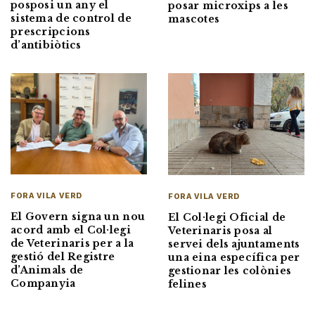
posposi un any el
posar microxips a les
sistema de control de
mascotes
prescripcions
d’antibiòtics
FORA VILA VERD
FORA VILA VERD
El Govern signa un nou
El Col·legi Oficial de
acord amb el Col·legi
Veterinaris posa al
de Veterinaris per a la
servei dels ajuntaments
gestió del Registre
una eina específica per
d’Animals de
gestionar les colònies
Companyia
felines