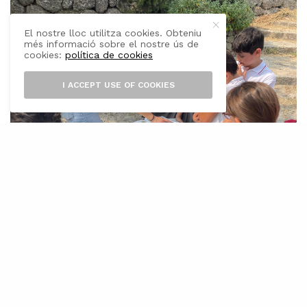
El nostre lloc utilitza cookies. Obteniu
més informació sobre el nostre ús de
cookies:
política de cookies
I ACCEPT USE OF COOKIES
A
mb motiu del Dia Mundial del Medi
Ambient, l’Ajuntament d’Inca ha
organitzat un conjunt de tallers
didàctics adreçats a l’alumnat de 4t d’Educació