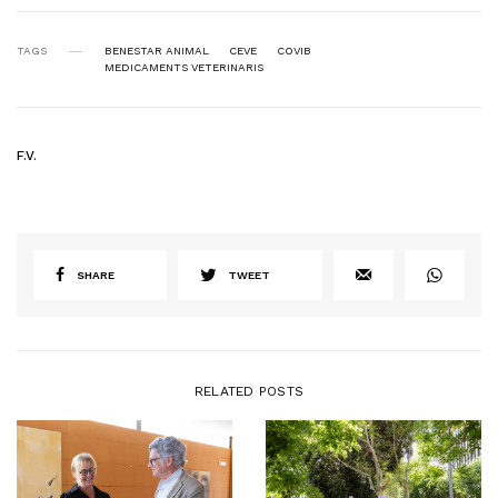
TAGS
BENESTAR ANIMAL
CEVE
COVIB
MEDICAMENTS VETERINARIS
F.V.
SHARE
TWEET
RELATED POSTS