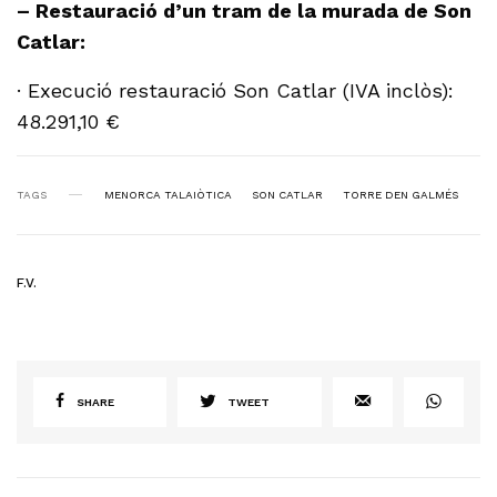
– Restauració d’un tram de la murada de Son
Catlar:
· Execució restauració Son Catlar (IVA inclòs):
48.291,10 €
TAGS
MENORCA TALAIÒTICA
SON CATLAR
TORRE DEN GALMÉS
F.V.
SHARE
TWEET