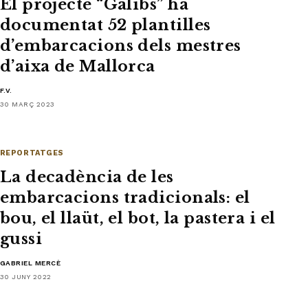
El projecte “Gàlibs” ha
documentat 52 plantilles
d’embarcacions dels mestres
d’aixa de Mallorca
F.V.
30 MARÇ 2023
REPORTATGES
La decadència de les
embarcacions tradicionals: el
bou, el llaüt, el bot, la pastera i el
gussi
GABRIEL MERCÈ
30 JUNY 2022