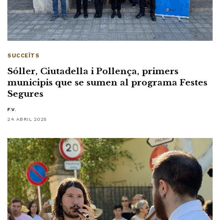
SUCCEÏTS
Sóller, Ciutadella i Pollença, primers
municipis que se sumen al programa Festes
Segures
F.V.
24 ABRIL 2025