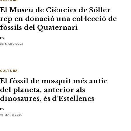
El Museu de Ciències de Sóller
rep en donació una col·lecció de
fòssils del Quaternari
F.V.
26 MARÇ 2023
CULTURA
El fòssil de mosquit més antic
del planeta, anterior als
dinosaures, és d’Estellencs
F.V.
10 MARÇ 2023