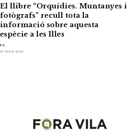
El llibre “Orquídies. Muntanyes i
fotògrafs” recull tota la
informació sobre aquesta
espècie a les Illes
F.V.
27 MAIG 2022