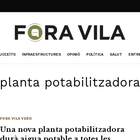
UCCEÏTS
INFRAESTRUCTURES
OPINIÓ
POLÍTICA
SALUT
ENTR
planta potabilitzador
FORA VILA VERD
Una nova planta potabilitzadora
durà aigua potable a totes les