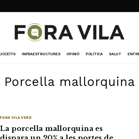
UCCEÏTS
INFRAESTRUCTURES
OPINIÓ
POLÍTICA
SALUT
ENTR
Porcella mallorquina
FORA VILA VERD
La porcella mallorquina es
dispara un 20% a les portes de