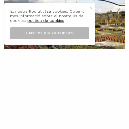
El nostre lloc utilitza cookies. Obteniu
més informació sobre el nostre ús de
cookies:
política de cookies
I ACCEPT USE OF COOKIES
E
l Centre Forestal de les Illes Balears
(CEFOR), situat a Menut, Escorca,
acollirà aquest diumenge 5 d’octubre
una jornada de portes obertes amb motiu de