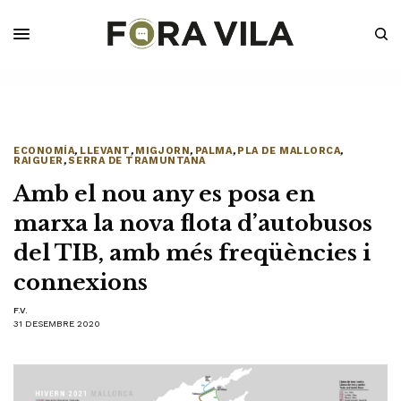
ECONOMÍA
,
LLEVANT
,
MIGJORN
,
PALMA
,
PLA DE MALLORCA
,
RAIGUER
,
SERRA DE TRAMUNTANA
Amb el nou any es posa en
marxa la nova flota d’autobusos
del TIB, amb més freqüències i
connexions
F.V.
31 DESEMBRE 2020