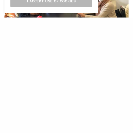
I ACCEPT USE OF COOKIES
L’
Ajuntament de Marratxí ha formalitzat
la compra del convent de Ca ses
Monges de Pòrtol per un total de
654.000 euros, abonats en un sol pagament. El
batle de Marratxí, Miquel Cabot, i
l’administradora general de les Germanes
Franciscanes, Magdalena Moragues, han tancat
l’operació en compliment del preacord firmat al