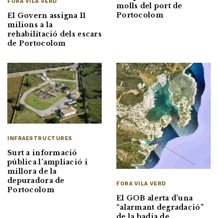
FORA VILA VERD
molls del port de
Portocolom
El Govern assigna 11
milions a la
rehabilitació dels escars
de Portocolom
INFRAESTRUCTURES
Surt a informació
pública l’ampliació i
millora de la
depuradora de
FORA VILA VERD
Portocolom
El GOB alerta d’una
“alarmant degradació”
de la badia de