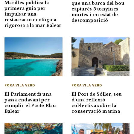
Marilles publica la
que una barca del bou
primera guia per
capturés 5 tonyines
impulsar una
mortes i en estat de
restauració ecològica
descomposició
rigorosa a la mar Balear
FORA VILA VERD
FORA VILA VERD
El Parlament fa una
El Port de Sóller, seu
passa endavant per
d’una reflexió
complir el Pacte Blau
col·lectiva sobre la
Balear
conservació marina