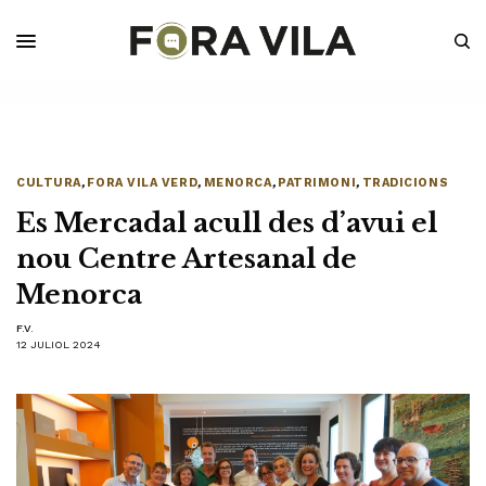
CULTURA
,
FORA VILA VERD
,
MENORCA
,
PATRIMONI
,
TRADICIONS
Es Mercadal acull des d’avui el
nou Centre Artesanal de
Menorca
F.V.
12 JULIOL 2024