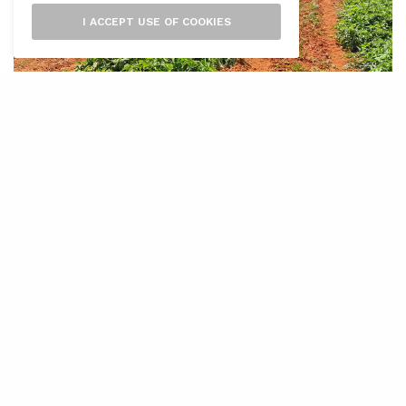
I ACCEPT USE OF COOKIES
L’
entitat Cooperatives Agro-
alimentàries Illes Balears ha instat el
Govern Balear a destinar el 25% dels
94,5 milions d’euros recaptats per l’Impost de
Turisme Sostenible al sector agrari de les Illes
Balears. Aquesta petició es fa després que la
comissió de l’impost aprovés aquest dimarts