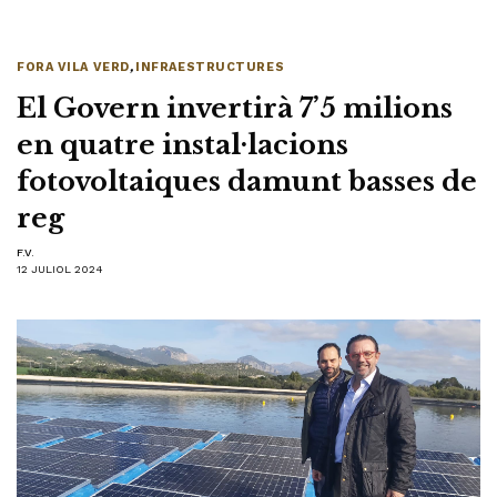
FORA VILA VERD
,
INFRAESTRUCTURES
El Govern invertirà 7’5 milions
en quatre instal·lacions
fotovoltaiques damunt basses de
reg
F.V.
12 JULIOL 2024