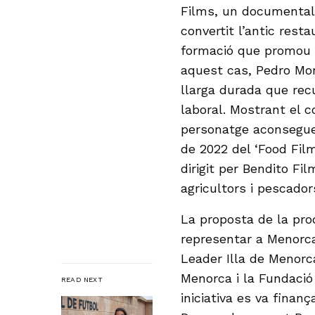
Films, un documental 
convertit l’antic res
formació que promou l’
aquest cas, Pedro Mor
llarga durada que rec
laboral. Mostrant el 
personatge aconsegueix
de 2022 del ‘Food Fil
dirigit per Bendito Fi
agricultors i pescador
La proposta de la pro
representar a Menorca
Leader Illa de Menorca
Menorca i la Fundaci
READ NEXT
iniciativa es va fina