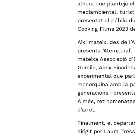
alhora que planteja el
mediambiental, turís
presentat al públic d
Cooking Films 2023 de
Així mateix, des de l
presenta ‘Atemporal’, 
mateixa Associació d
Gomila, Aleix Pinadell
experimental que par
menorquina amb la par
generacions i presenta
A més, ret homenatge 
d’arrel.
Finalment, el depart
dirigit per Laura Tres