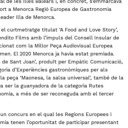
 de les Illes Balears i, en concret, s’emmarcava
port a Menorca Regió Europea de Gastronomia
Leader Illa de Menorca.
, el curtmetratge titulat ‘A Food and Love Story’,
endito Films amb l’impuls del Consell Insular de
cionat com la Millor Peça Audiovisual Europea
men. El 2020 Menorca ja havia estat premiada.
a de Sant Joan’, produït per Empàtic Comunicació,
goria d’Experiències gastronòmiques per als
la peça ‘Maonesa, la salsa universal’, també de la
a ser la guanyadora de la categoria Rutes
nomia, a més de ser reconeguda amb el tercer
un concurs en el qual les Regions Europees i
ia tenen l’oportunitat de participar presentant