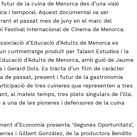
 futur de la cuina de Menorca des d’una visió
tica i temporal. Aquest documental va ser
urant el passat mes de juny en el marc del
l Festival Internacional de Cinema de Menorca.
’Associació d’Educació d’Adults de Menorca es
un curtmetratge produït per Talaiot Estudios i la
’Educació d’Adults de Menorca, amb guió de Jaume
a i Gerard Dols. Es tracta d’un film de caràcter
la de passat, present i futur de la gastronomia
ticipació de tres cuineres que representen a tres
nt, al mateix temps, tres plats singulars de l’illa.
a una de les pioneres i defensores de la cuina
ament d’Economia presenta ‘Segones Oportunitats’,
serras i Gilbert González, de la productora Bendito