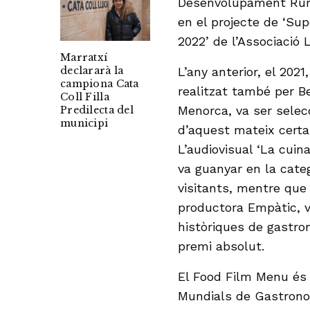
Desenvolupament Rural
en el projecte de ‘Su
2022’ de l’Associació 
Marratxí
L’any anterior, el 2021
declararà la
campiona Cata
realitzat també per B
Coll Filla
Menorca, va ser selec
Predilecta del
municipi
d’aquest mateix certa
L’audiovisual ‘La cuin
va guanyar en la cate
visitants, mentre que 
productora Empàtic, v
històriques de gastro
premi absolut.
El Food Film Menu és 
Mundials de Gastronom