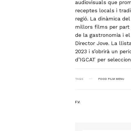
audiovisuals que prom
receptes locals i tra
regió. La dinàmica del
millors films per part
de la gastronomia i el
Director Jove. La llis
2023 i s’obrirà un perí
d’IGCAT per selecciona
TAGS
FOOD FILM MENU
F.V.