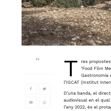
T
F.V.
res propostes 
‘Food Film Me
Gastronomia e
l’IGCAT (Institut Inte
D’una banda, el direct
audiovisual en el qua
l’any 2022, és el prota