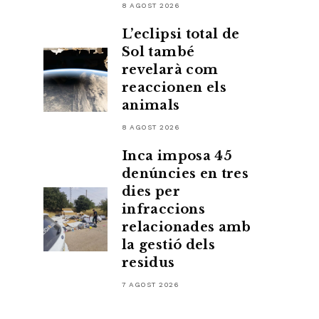
8 AGOST 2026
L’eclipsi total de
Sol també
revelarà com
reaccionen els
animals
8 AGOST 2026
Inca imposa 45
denúncies en tres
dies per
infraccions
relacionades amb
la gestió dels
residus
7 AGOST 2026