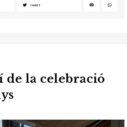
TWEET
í de la celebració
nys