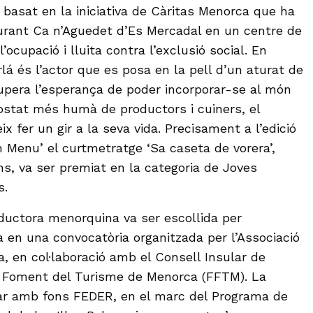
basat en la iniciativa de Càritas Menorca que ha
taurant Ca n’Aguedet d’Es Mercadal en un centre de
ocupació i lluita contra l’exclusió social. En
lá és l’actor que es posa en la pell d’un aturat de
upera l’esperança de poder incorporar-se al món
costat més humà de productors i cuiners, el
 fer un gir a la seva vida. Precisament a l’edició
m Menu’ el curtmetratge ‘Sa caseta de vorera’,
lms, va ser premiat en la categoria de Joves
s.
ductora menorquina va ser escollida per
 en una convocatòria organitzada per l’Associació
, en col·laboració amb el Consell Insular de
ó Foment del Turisme de Menorca (FFTM). La
nçar amb fons FEDER, en el marc del Programa de