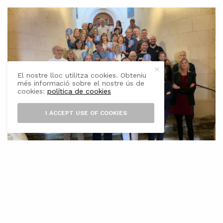
El nostre lloc utilitza cookies. Obteniu
més informació sobre el nostre ús de
cookies:
política de cookies
I ACCEPT USE OF COOKIES
C
atorze establiments de Ciutadella han
passat a formar part dels
Emblemàtics Balears, un projecte de