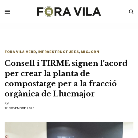
FORA VILA VERD
,
INFRAESTRUCTURES
,
MIGJORN
Consell i TIRME signen l’acord
per crear la planta de
compostatge per a la fracció
orgànica de Llucmajor
F.V.
17 NOVEMBRE 2023