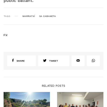
públic ballant.
TAGS
MARRATXÍ
SA CABANETA
F.V.
SHARE
TWEET
RELATED POSTS