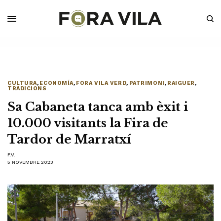
CULTURA
,
ECONOMÍA
,
FORA VILA VERD
,
PATRIMONI
,
RAIGUER
,
TRADICIONS
Sa Cabaneta tanca amb èxit i
10.000 visitants la Fira de
Tardor de Marratxí
F.V.
5 NOVEMBRE 2023