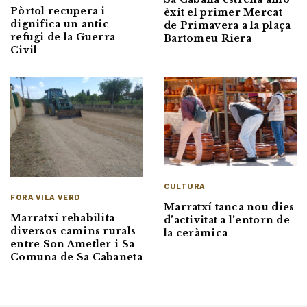
Pòrtol recupera i
èxit el primer Mercat
dignifica un antic
de Primavera a la plaça
refugi de la Guerra
Bartomeu Riera
Civil
CULTURA
FORA VILA VERD
Marratxí tanca nou dies
Marratxí rehabilita
d’activitat a l’entorn de
diversos camins rurals
la ceràmica
entre Son Ametler i Sa
Comuna de Sa Cabaneta