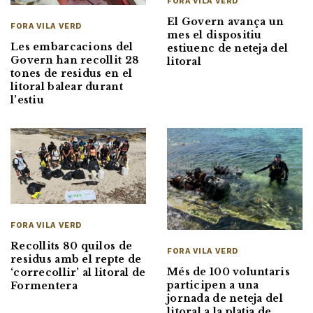
FORA VILA VERD
El Govern avança un
FORA VILA VERD
mes el dispositiu
Les embarcacions del
estiuenc de neteja del
Govern han recollit 28
litoral
tones de residus en el
litoral balear durant
l’estiu
FORA VILA VERD
Recollits 80 quilos de
FORA VILA VERD
residus amb el repte de
Més de 100 voluntaris
‘correcollir’ al litoral de
participen a una
Formentera
jornada de neteja del
litoral a la platja de