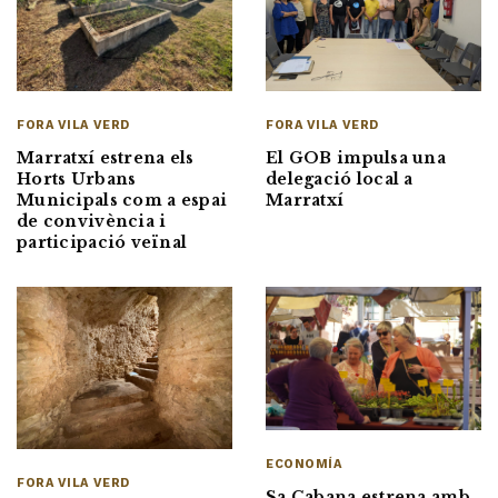
FORA VILA VERD
FORA VILA VERD
Marratxí estrena els
El GOB impulsa una
Horts Urbans
delegació local a
Municipals com a espai
Marratxí
de convivència i
participació veïnal
ECONOMÍA
FORA VILA VERD
Sa Cabana estrena amb