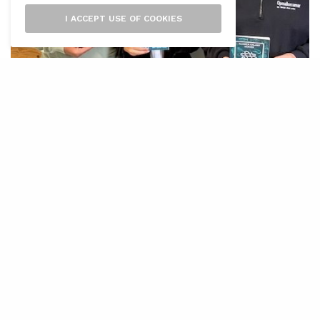
I ACCEPT USE OF COOKIES
L’
Aliança Calant Xarxes, de la qual
formen part Mallorca Preservation i
Fundació Marilles, entre d’altres
entitats, en col·laboració amb l’Observatori
Socioambiental de Menorca (IME-OBSAM),
llança una guia de consum sostenible de peix i
marisc de les Illes Balears. El seu objectiu és