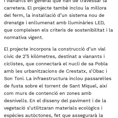
i vianants en general que han de travessar la
carretera. El projecte també inclou la millora
del ferm, la instal·lació d’un sistema nou de
drenatge i enllumenat amb lluminàries LED,
que compleixen els criteris de sostenibilitat i la
normativa vigent.
El projecte incorpora la construcció d’un vial
cívic de 2’5 kilòmetres, destinat a vianants i
ciclistes, que connectarà el nucli de sa Pobla
amb les urbanitzacions de Crestatx, s’Obac i
Son Toni. La infraestructura inclou passarel·les
de fusta sobre el torrent de Sant Miquel, així
com murs de contenció en zones amb
desnivells. En el disseny del paviment i de la
vegetació s’utilitzaran materials ecològics i
espècies autòctones, fet que assegurarà la