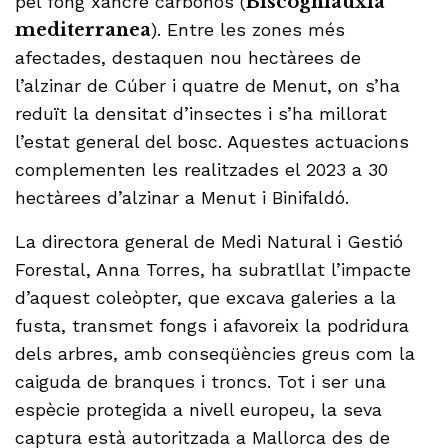
pel fong xancre carbonós (
Biscogniauxia
mediterranea
). Entre les zones més
afectades, destaquen nou hectàrees de
l’alzinar de Cúber i quatre de Menut, on s’ha
reduït la densitat d’insectes i s’ha millorat
l’estat general del bosc. Aquestes actuacions
complementen les realitzades el 2023 a 30
hectàrees d’alzinar a Menut i Binifaldó.
La directora general de Medi Natural i Gestió
Forestal, Anna Torres, ha subratllat l’impacte
d’aquest coleòpter, que excava galeries a la
fusta, transmet fongs i afavoreix la podridura
dels arbres, amb conseqüències greus com la
caiguda de branques i troncs. Tot i ser una
espècie protegida a nivell europeu, la seva
captura està autoritzada a Mallorca des de