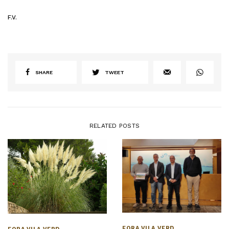
F.V.
SHARE
TWEET
RELATED POSTS
FORA VILA VERD