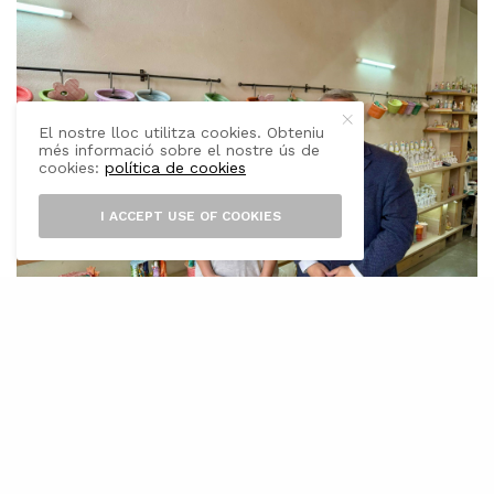
El nostre lloc utilitza cookies. Obteniu
més informació sobre el nostre ús de
cookies:
política de cookies
I ACCEPT USE OF COOKIES
L’
artesana i siurellera, Francisca Truyol
Fàbregas, serà l’encarregada de
pronunciar el pregó del Dijous Bo 2024
i donar els sus a la setmana gran d’Inca. Així ho