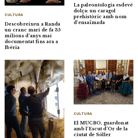
La paleontologia esdevé
dolça: un caragol
CULTURA
prehistòric amb nom
d’ensaïmada
Descobreixen a Randa
un cranc marí de fa 35
milions d’anys mai
documentat fins ara a
Ibèria
CULTURA
El MUCBO, guardonat
amb l’Escut d’Or de la
ciutat de Sóller