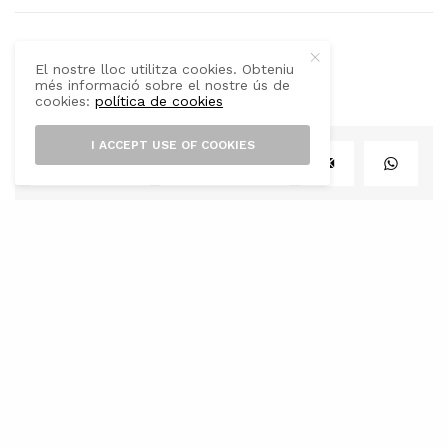
JAUME CASASNOVAS
El nostre lloc utilitza cookies. Obteniu
més informació sobre el nostre ús de
cookies:
política de cookies
I ACCEPT USE OF COOKIES
SHARE
TWEET
EIVISSA I FORMENTERA
Una espècie d’escarabat de
grans dimensions a Eivissa
F.V.