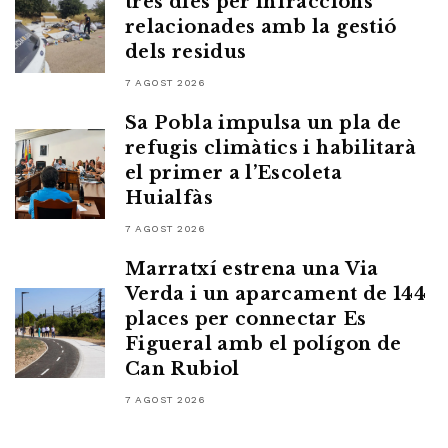
tres dies per infraccions
relacionades amb la gestió
dels residus
7 AGOST 2026
Sa Pobla impulsa un pla de
refugis climàtics i habilitarà
el primer a l’Escoleta
Huialfàs
7 AGOST 2026
Marratxí estrena una Via
Verda i un aparcament de 144
places per connectar Es
Figueral amb el polígon de
Can Rubiol
7 AGOST 2026