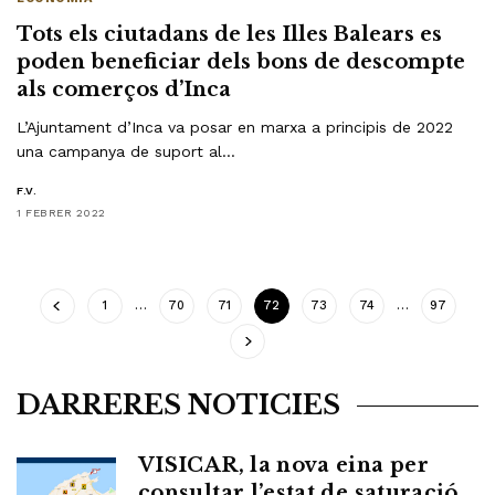
Tots els ciutadans de les Illes Balears es
poden beneficiar dels bons de descompte
als comerços d’Inca
L’Ajuntament d’Inca va posar en marxa a principis de 2022
una campanya de suport al…
F.V.
1 FEBRER 2022
1
…
70
71
72
73
74
…
97
DARRERES NOTICIES
VISICAR, la nova eina per
consultar l’estat de saturació