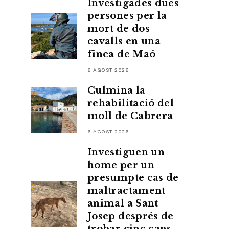
Investigades dues
persones per la
mort de dos
cavalls en una
finca de Maó
6 AGOST 2026
Culmina la
rehabilitació del
moll de Cabrera
6 AGOST 2026
Investiguen un
home per un
presumpte cas de
maltractament
animal a Sant
Josep després de