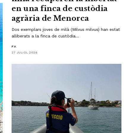
en una finca de custòdia
agrària de Menorca
Dos exemplars joves de milà (Milvus milvus) han estat
alliberats a la finca de custòdia…
F.V.
27 JULIOL 2026