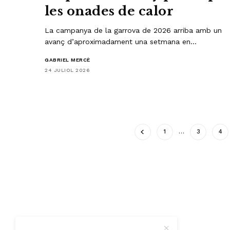
les onades de calor
La campanya de la garrova de 2026 arriba amb un
avanç d’aproximadament una setmana en…
GABRIEL MERCÈ
24 JULIOL 2026
1
…
3
4