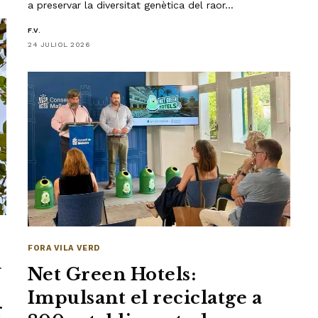
a preservar la diversitat genètica del raor…
F.V.
24 JULIOL 2026
FORA VILA VERD
a
Net Green Hotels:
Impulsant el reciclatge a
r