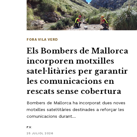
FORA VILA VERD
Els Bombers de Mallorca
incorporen motxilles
satel·litàries per garantir
les comunicacions en
rescats sense cobertura
Bombers de Mallorca ha incorporat dues noves
motxilles satel·litàries destinades a reforçar les
comunicacions durant…
F.V.
25 JULIOL 2026