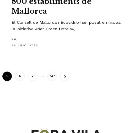
800 establiments de
Mallorca
El Consell de Mallorca i Ecovidrio han posat en marxa
la iniciativa «Net Green Hotels»,…
F.V.
24 JULIOL 2026
5
6
7
…
747