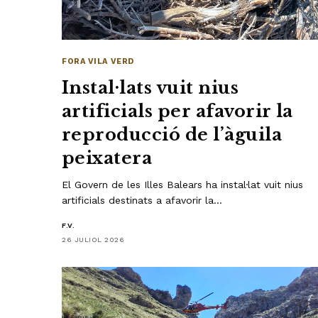
FORA VILA VERD
Instal·lats vuit nius
artificials per afavorir la
reproducció de l’àguila
peixatera
El Govern de les Illes Balears ha instal·lat vuit nius
artificials destinats a afavorir la…
F.V.
26 JULIOL 2026