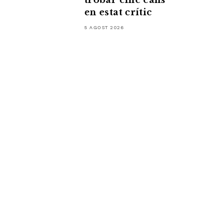
trobar cinc cans
en estat crític
5 AGOST 2026