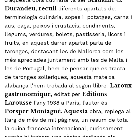
Madame C.
Durandeu, recull
diferents apartats de:
terminologia culinària, sopes i potatges, carns i
aus, caça, peixos i crustacis, condiments,
llegums, verdures, bolets, pastisseria, licors i
fruits, en aquest darrer apartat parla de
taronges, destacant les de Mallorca com les
més apreciades juntament amb les de Malta i
les de Portugal, hem de pensar que es tracta
de taronges solleriques, aquesta mateixa
alabança l’hem trobada al segon llibre:
Laroux
gastronomique,
editat per
Editions
Larousse
l’any 1938 a París, l’autor és
Porsper Montagné. Aquesta
obra, replega al
llarg de més de mil pàgines, un resum de tota
la cuina francesa internacional, curiosament
només hi trobem una pàgina dedicada als