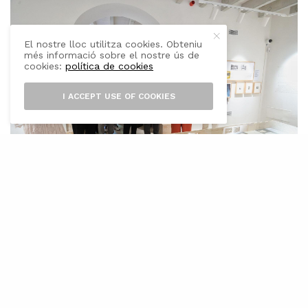
El nostre lloc utilitza cookies. Obteniu
més informació sobre el nostre ús de
cookies:
política de cookies
I ACCEPT USE OF COOKIES
E
l Consell de Mallorca ha incorporat el
llegat documental i bibliogràfic de
l’escriptor Miquel Àngel Riera a l’arxiu
de la Casa Blai Bonet. Centre de poesia, a