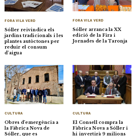
FORA VILA VERD
FORA VILA VERD
Sóller arranca la XX
Sóller reivindica els
edició de la Fira i
jardins tradicionals i les
Jornades de la Taronja
plantes autòctones per
reduir el consum
d’aigua
CULTURA
CULTURA
Obres d’emergència a
El Consell compra la
la Fàbrica Nova de
Fàbrica Nova a Sóller i
Sóller, que es
hi invertirà 9 milions