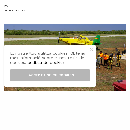
F.V.
20 MAIG 2022
El nostre lloc utilitza cookies. Obteniu
més informació sobre el nostre ús de
cookies:
política de cookies
I ACCEPT USE OF COOKIES
A
quest divendres han estat presentats
els efectius que fan feina durant la
temporada d’alt risc d’incendi forestal