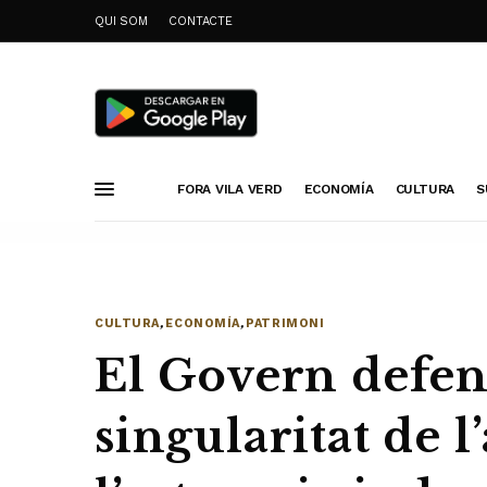
QUI SOM
CONTACTE
FORA VILA VERD
ECONOMÍA
CULTURA
S
CULTURA
,
ECONOMÍA
,
PATRIMONI
El Govern defen
singularitat de l