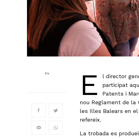
E
F.V.
l director ge
participat aq
Patents i Mar
nou Reglament de la C
les Illes Balears en el
refereix.
La trobada es produe