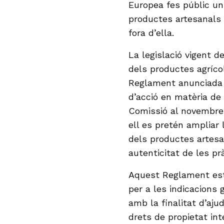
Europea fes públic un
productes artesanals i
fora d’ella.
La legislació vigent d
dels productes agrícol
Reglament anunciada el
d’acció en matèria de p
Comissió al novembre
ell es pretén ampliar l
dels productes artesan
autenticitat de les pr
Aquest Reglament esta
per a les indicacions 
amb la finalitat d’aju
drets de propietat int