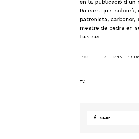
en la publicació d’un
Balears que inclourà, 
patronista, carboner, s
mestre de pedra en sec
taconer.
TAGS
ARTESANIA
ARTESA
F.V.
SHARE