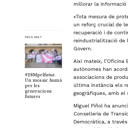
millorar la informació
«Tota mesura de prote
un reforç crucial de l
recuperació i de conti
READ NEXT
reindustrialització de
Govern.
Així mateix, l’Oficin
autònomes han acorda
#28Mpelfutur.
associacions de produ
Un mosaic humà
última instància els r
per les
generacions
geogràfiques, amb el
futures
Miguel Piñol ha anunci
Conselleria de Transi
Democràtica, a través