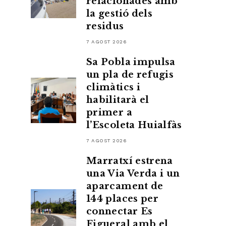
relacionades amb
la gestió dels
residus
7 AGOST 2026
Sa Pobla impulsa
un pla de refugis
climàtics i
habilitarà el
primer a
l’Escoleta Huialfàs
7 AGOST 2026
Marratxí estrena
una Via Verda i un
aparcament de
144 places per
connectar Es
Figueral amb el