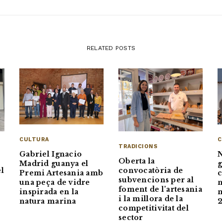
RELATED POSTS
CULTURA
C
TRADICIONS
Gabriel Ignacio
N
Oberta la
Madrid guanya el
g
l
convocatòria de
Premi Artesania amb
c
subvencions per al
una peça de vidre
n
foment de l’artesania
inspirada en la
m
i la millora de la
natura marina
competitivitat del
sector