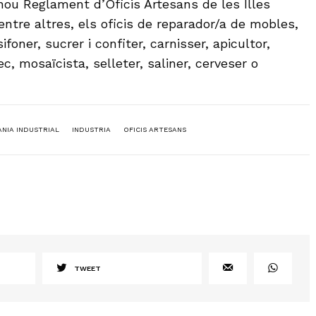
 nou Reglament d’Oficis Artesans de les Illes
entre altres, els oficis de reparador/a de mobles,
ifoner, sucrer i confiter, carnisser, apicultor,
, mosaïcista, selleter, saliner, cerveser o
NIA INDUSTRIAL
INDUSTRIA
OFICIS ARTESANS
TWEET