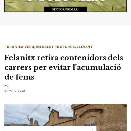
FORA VILA VERD
,
INFRAESTRUCTURES
,
LLEVANT
Felanitx retira contenidors dels
carrers per evitar l’acumulació
de fems
F.V.
27 MAIG 2022