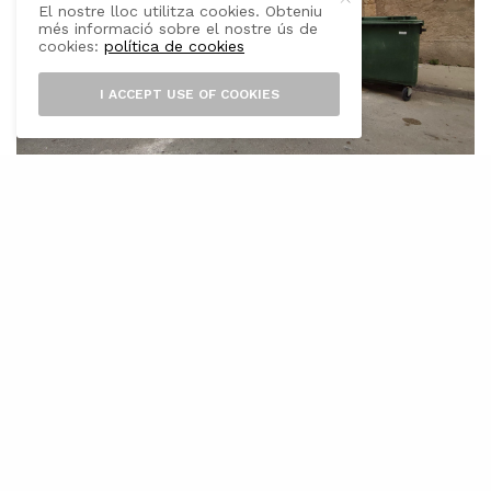
El nostre lloc utilitza cookies. Obteniu
més informació sobre el nostre ús de
cookies:
política de cookies
I ACCEPT USE OF COOKIES
L’
Ajuntament de Felanitx arran de la
posada en marxa de la Deixalleria i per
la futura licitació de la recollida porta
a porta, ha decidit suprimir punts de reciclatge
i contenidors de rebuig al municipi per evitar
acumulació de fems.
Des de la regidoria medi ambient, s’informa a la
ciutadania que a partir del pròxim dilluns dia 30