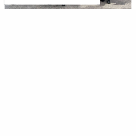
L
a nova base operacional del Servei
d’Atenció Mèdica d’Urgències (SAMU
061) a Formentera, ubicada en un solar
devora l’Hospital, ja està operativa. Avui la
consellera de Salut, ManuelaGarcia, ha visitat
les noves instal·lacions acompanyada del
president del Consell Insular de Formentera,
Llorenç Córdoba; del director general del Servei
de Salut, Javier Ureña; del gerent del SAMU
061, Eloy Villalba i del gerent de l’Àrea de Salut
d’Eivissa i Formentera, Enrique Garcerán.