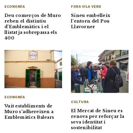
ECONOMÍA
FORA VILA VERD
Deu comerços de Muro
Sineu embelleix
reben el distintiu
l’entorn del Pou
d’Emblemàtics i el
Llavorner
llistat ja sobrepassa els
400
ECONOMÍA
CULTURA
Vuit establiments de
El Mercat de Sineu es
Muro s’adhereixen a
renova per reforçar la
Emblemàtics Balears
seva identitat i
sostenibilitat