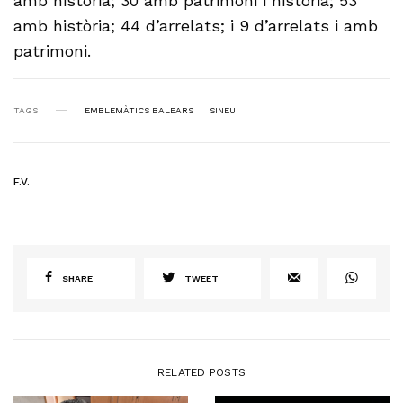
amb història; 30 amb patrimoni i història; 53
amb història; 44 d’arrelats; i 9 d’arrelats i amb
patrimoni.
TAGS
EMBLEMÀTICS BALEARS
SINEU
F.V.
SHARE
TWEET
RELATED POSTS