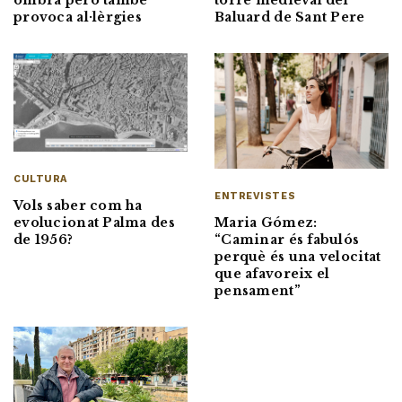
torre medieval del
provoca al·lèrgies
Baluard de Sant Pere
CULTURA
ENTREVISTES
Vols saber com ha
Maria Gómez:
evolucionat Palma des
“Caminar és fabulós
de 1956?
perquè és una velocitat
que afavoreix el
pensament”