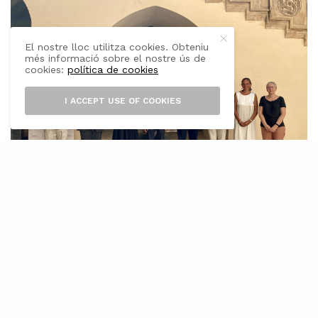
El nostre lloc utilitza cookies. Obteniu
més informació sobre el nostre ús de
cookies:
política de cookies
I ACCEPT USE OF COOKIES
E
l conseller de Fons Europeus,
Universitat i Cultura, Miquel Company,
ha signat avui el protocol general
d’actuació del Nomenclàtor Geogràfic de les