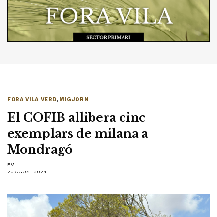
FORA VILA VERD
,
MIGJORN
El COFIB allibera cinc
exemplars de milana a
Mondragó
F.V.
20 AGOST 2024