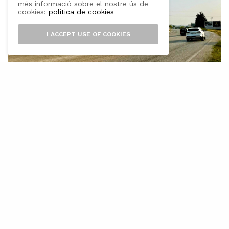
més informació sobre el nostre ús de
cookies:
política de cookies
I ACCEPT USE OF COOKIES
L’
Ajuntament d’Inca ha posat en marxa
un nou projecte d’obres per la
reposició del paviment asfàltic de la
Ronda Migjorn, que aprofitarà per implementar
un carril bici en aquest carrer. D’aquesta
manera, es pretén donar continuïtat al carril
bici ja existent als carrers Jaume I i Jaume II, i
enllaçar amb el nou vial cívic impulsat pel