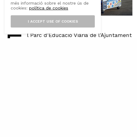
més informació sobre el nostre ús de
cookies:
política de cookies
I ACCEPT USE OF COOKIES
E
l Parc d’Educació Viària de l’Ajuntament
de Muro, ubicat a l’Escola Graduada, ja
és una realitat. Tot l’alumnat
d’educació primària obligatòria dels centres
educatius de Muro, CEIP Guillem Ballester i
Cerdó i Col·legi Sant Francesc d’Assís, posaran
en pràctica tots els coneixements teòrics
apresos al llarg d’aquests mesos en un parc
infantil de trànsit.
Al llarg d’aquests darrers anys, el policia
d’educació viària del municipi, Xavier Lluís, ha
destinat diferents sessions teòriques a