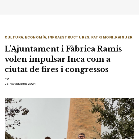
CULTURA
,
ECONOMÍA
,
INFRAESTRUCTURES
,
PATRIMONI
,
RAIGUER
L’Ajuntament i Fàbrica Ramis
volen impulsar Inca com a
ciutat de fires i congressos
F.V.
26 NOVEMBRE 2024