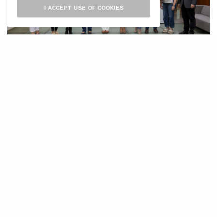
I ACCEPT USE OF COOKIES
E
ivissa inicia un viatge al més endins de
la seva identitat cultural amb la
posada en marxa del primer inventari
del patrimoni immaterial de l’illa. Un projecte
que, més enllà de les pedres i els monuments,
posa la mirada en tot allò que no es pot tocar,
però que defineix l’essència d’una comunitat:
les tradicions, els oficis, les cançons, les
danses, les festes i fins i tot les paraules que
conformen el parlar i la memòria col·lectiva