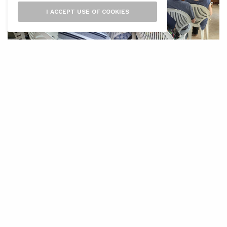
I ACCEPT USE OF COOKIES
E
l Consell de Mallorca concedeix 1,5
milions d’euros a les associacions de la
gent gran, de la qual es beneficiaran
160 entitats que s’han presentat enguany a la
convocatòria de la institució insular. Aquest
2022 el Consell havia incrementat la partida en
120.000 euros en relació amb l’any passat. La
institució insular reforça el compromís
d’atendre a les persones majors perquè puguin