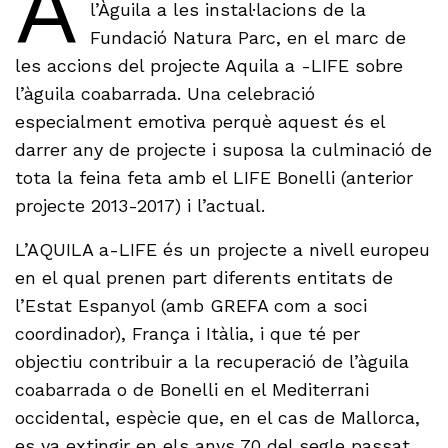
A
l’Àguila a les instal·lacions de la
Fundació Natura Parc, en el marc de
les accions del projecte Aquila a -LIFE sobre
l’àguila coabarrada. Una celebració
especialment emotiva perquè aquest és el
darrer any de projecte i suposa la culminació de
tota la feina feta amb el LIFE Bonelli (anterior
projecte 2013-2017) i l’actual.
L’AQUILA a-LIFE és un projecte a nivell europeu
en el qual prenen part diferents entitats de
l’Estat Espanyol (amb GREFA com a soci
coordinador), França i Itàlia, i que té per
objectiu contribuir a la recuperació de l’àguila
coabarrada o de Bonelli en el Mediterrani
occidental, espècie que, en el cas de Mallorca,
es va extingir en els anys 70 del segle passat.