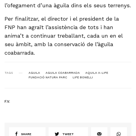
l’ofegament d’una àguila dins els seus terrenys.
Per finalitzar, el director i el president de la
FNP han agraït l’assistència de tots i han
anima’t a continuar treballant, cada un en el
seu àmbit, amb la conservació de l’àguila
coabarrada.
TAGS
AGUILA
AGUILA COABARRADA
AQUILA A-LIFE
FUNDACIÓ NATURA PARC
LIFE BONELLI
F.V.
SHARE
TWEET