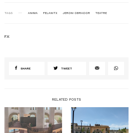
TAGS
ANIMA
FELANITX
JERONI OBRADOR
TEATRE
F.V.
SHARE
TWEET
RELATED POSTS