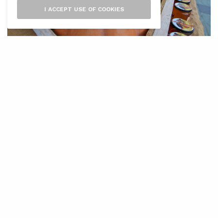
I ACCEPT USE OF COOKIES
E
l director general de la Indústria
Alimentària, José Miguel Herrero, ha
presentat en roda de premsa virtual,
les estadístiques del malbaratament
d’aliments de les llars espanyoles de l’any
2019, així com un avanç de dades de l’estudi
sobre els aliments malbaratats en la indústria i
la gran distribució, tots dos elaborats pel
Ministeri d’Agricultura, Pesca i Alimentació.